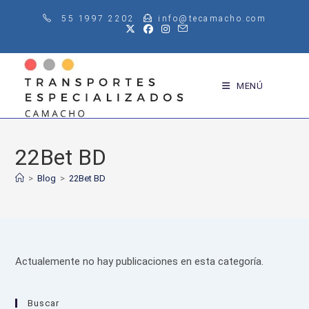
Saltar
55 1997 2202
info@tecamacho.com
al
contenido
MENÚ
22Bet BD
>
Blog
>
22Bet BD
Actualemente no hay publicaciones en esta categoría.
Buscar