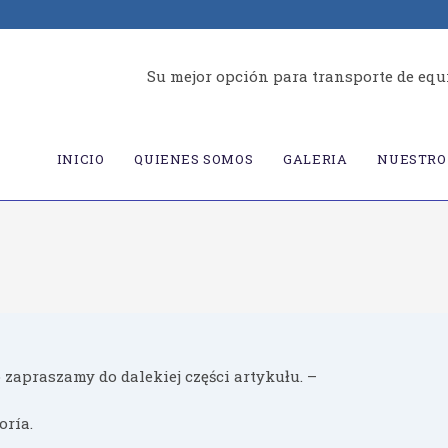
Su mejor opción para transporte de equ
INICIO
QUIENES SOMOS
GALERIA
NUESTRO 
 zapraszamy do dalekiej części artykułu. –
oría.