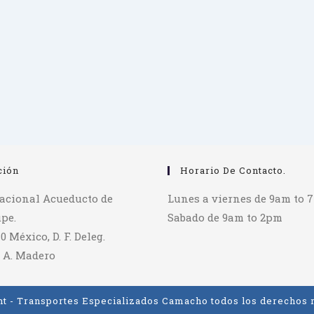
ción
Horario De Contacto.
tacional Acueducto de
Lunes a viernes de 9am to 
pe.
Sabado de 9am to 2pm
70 México, D. F. Deleg.
 A. Madero
t - Transportes Especializados Camacho todos los derechos