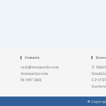
Contacto
Direc
info@tecamacho.com
U. Habi
tecamacho.com
Guadalu
55 1997 2202
C.P. 072
Gustavo
© Copyrigh