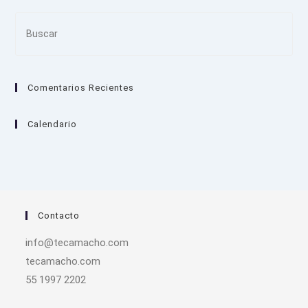
Pre
Es
to
clo
Comentarios Recientes
the
sea
pan
Calendario
Contacto
info@tecamacho.com
tecamacho.com
55 1997 2202