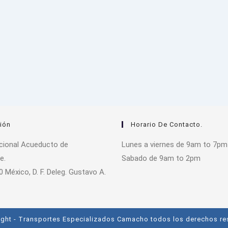
ión
Horario De Contacto.
acional Acueducto de
Lunes a viernes de 9am to 7pm
e.
Sabado de 9am to 2pm
0 México, D. F. Deleg. Gustavo A.
ght - Transportes Especializados Camacho todos los derechos r