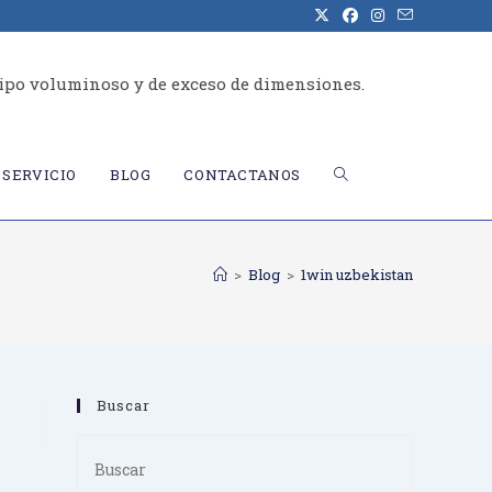
ipo voluminoso y de exceso de dimensiones.
ALTERNAR
SERVICIO
BLOG
CONTACTANOS
BÚSQUEDA
>
Blog
>
1win uzbekistan
DE
Buscar
LA
Press
Escape