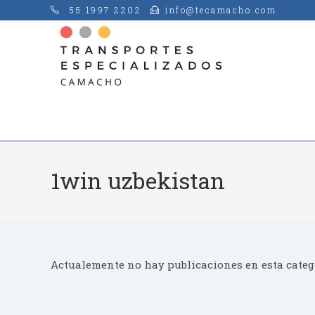
Saltar
55 1997 2202
info@tecamacho.com
al
contenido
1win uzbekistan
Actualemente no hay publicaciones en esta categ