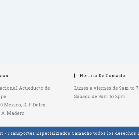
ción
Horario De Contacto.
tacional Acueducto de
Lunes a viernes de 9am to 
pe.
Sabado de 9am to 2pm
70 México, D. F. Deleg.
 A. Madero
t - Transportes Especializados Camacho todos los derechos