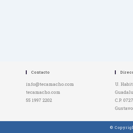
Contacto
Direc
info@tecamacho.com
U. Habi
tecamacho.com
Guadalu
55 1997 2202
C.P. 072
Gustavo
© Copyrigh