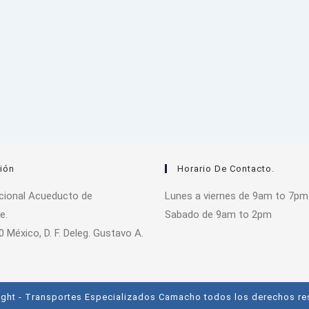
ión
Horario De Contacto.
acional Acueducto de
Lunes a viernes de 9am to 7pm
e.
Sabado de 9am to 2pm
0 México, D. F. Deleg. Gustavo A.
ght - Transportes Especializados Camacho todos los derechos r