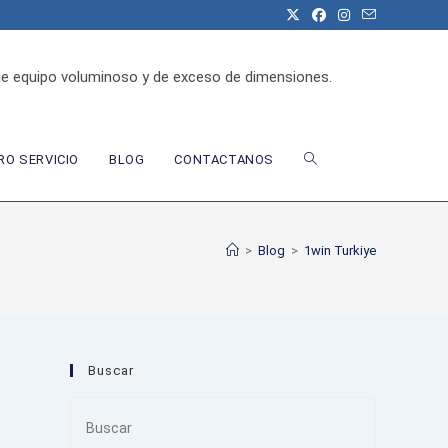
de equipo voluminoso y de exceso de dimensiones.
ALTERNAR
O SERVICIO
BLOG
CONTACTANOS
BÚSQUEDA
>
Blog
>
1win Turkiye
DE
Buscar
LA
Press
Escape