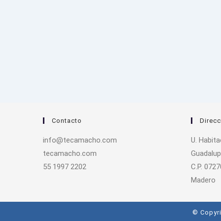
Contacto
Direcc
info@tecamacho.com
U. Habit
tecamacho.com
Guadalup
55 1997 2202
C.P. 0727
Madero
© Copyri