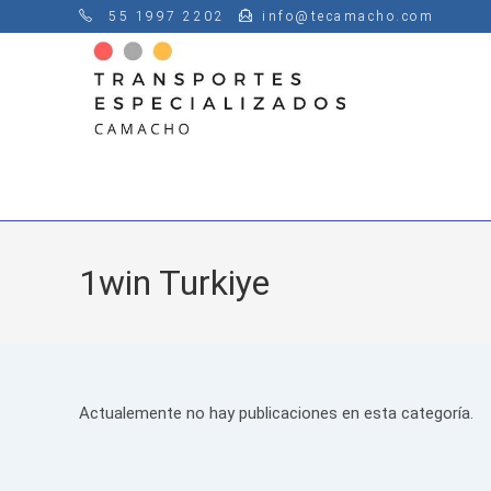
Saltar
55 1997 2202
info@tecamacho.com
al
contenido
1win Turkiye
Actualemente no hay publicaciones en esta categoría.